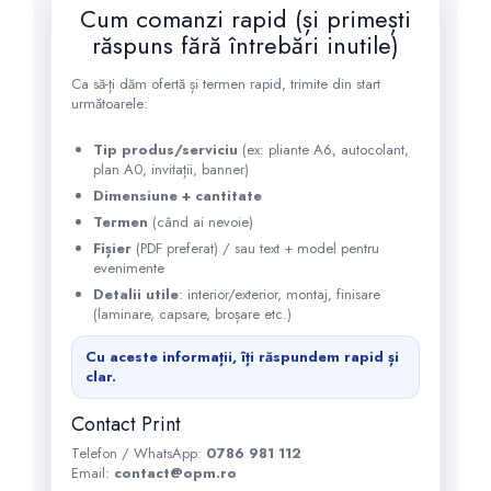
Cum comanzi rapid (și primești
răspuns fără întrebări inutile)
Ca să-ți dăm ofertă și termen rapid, trimite din start
următoarele:
Tip produs/serviciu
(ex: pliante A6, autocolant,
plan A0, invitații, banner)
Dimensiune + cantitate
Termen
(când ai nevoie)
Fișier
(PDF preferat) / sau text + model pentru
evenimente
Detalii utile
: interior/exterior, montaj, finisare
(laminare, capsare, broșare etc.)
Cu aceste informații, îți răspundem rapid și
clar.
Contact Print
Telefon / WhatsApp:
0786 981 112
Email:
contact@opm.ro