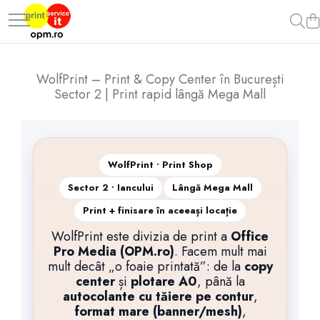
Toate Produsele
Printare Foto & Digital
WolfPrint – Print & Copy Center în București
Sector 2 | Print rapid lângă Mega Mall
Print digital A4/A3 color & alb-
negru
Printare fotografii premium
Cărți de Vizită & Identitate Vizuală
WolfPrint • Print Shop
Cărți de vizită simple și premium
Sector 2 • Iancului
Lângă Mega Mall
Flyere, Pliante & Broșuri
Print + finisare în aceeași locație
Flyere, pliante & broșuri
WolfPrint este divizia de print a
Office
Bannere, rollup-uri & Signalistică
Pro Media (OPM.ro)
. Facem mult mai
Rollup-uri și Popup-uri
mult decât „o foaie printată”: de la
copy
Tablouri Canvas & Produse Personalizate
center
și
plotare A0
, până la
autocolante cu tăiere pe contur
,
Tablouri pe canvas & postere
artistice
format mare (banner/mesh)
,