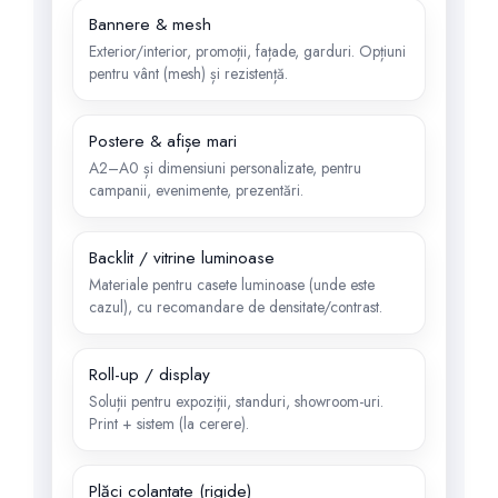
Bannere & mesh
Exterior/interior, promoții, fațade, garduri. Opțiuni
pentru vânt (mesh) și rezistență.
Postere & afișe mari
A2–A0 și dimensiuni personalizate, pentru
campanii, evenimente, prezentări.
Backlit / vitrine luminoase
Materiale pentru casete luminoase (unde este
cazul), cu recomandare de densitate/contrast.
Roll-up / display
Soluții pentru expoziții, standuri, showroom-uri.
Print + sistem (la cerere).
Plăci colantate (rigide)