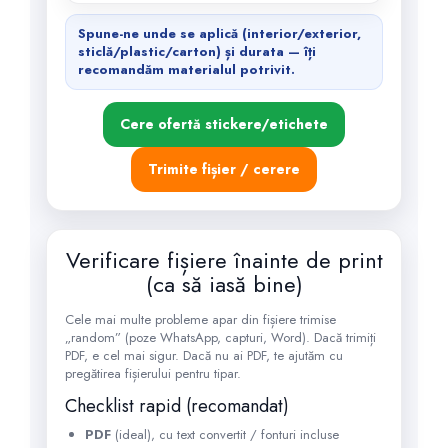
Spune-ne
unde se aplică
(interior/exterior,
sticlă/plastic/carton) și
durata
— îți
recomandăm materialul potrivit.
Cere ofertă stickere/etichete
Trimite fișier / cerere
Verificare fișiere înainte de print
(ca să iasă bine)
Cele mai multe probleme apar din fișiere trimise
„random” (poze WhatsApp, capturi, Word). Dacă trimiți
PDF, e cel mai sigur. Dacă nu ai PDF, te ajutăm cu
pregătirea fișierului pentru tipar.
Checklist rapid (recomandat)
PDF
(ideal), cu text convertit / fonturi incluse