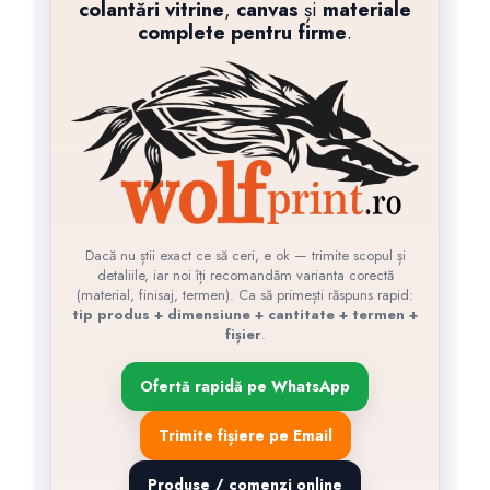
colantări vitrine
,
canvas
și
materiale
Textile Personalizate
complete pentru firme
.
Tricouri, hanorace & șepci
personalizate
Echipamente IT si electronice
Calculatoare & servere
Laptop & notebook
Monitoare si ecrane
Invitații & Mărturii Personalizate
Dacă nu știi exact ce să ceri, e ok — trimite scopul și
Plicuri de Bani & Mărturii
detaliile, iar noi îți recomandăm varianta corectă
Servicii Tipografie
(material, finisaj, termen). Ca să primești răspuns rapid:
tip produs + dimensiune + cantitate + termen +
Copertare Lucrări Academice
fișier
.
Ofertă rapidă pe WhatsApp
Trimite fișiere pe Email
Produse / comenzi online