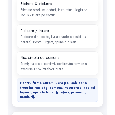
Etichete & stickere
Etichete produse, coduri, instrucțiuni, logistică.
Inclusiv tăiere pe contur.
Ridicare / livrare
Ridicare din locație; livrare unde e posibil (la
cerere). Pentru urgent, spune din start.
Flux simplu de comenzi
Trimiți fișiere + cantități, confirmăm termen și
execuție. Fără întrebări inutile.
Pentru firme putem lucra pe „șabloane”
(reprint rapid) și comenzi recurente: același
layout, update lunar (prețuri, promoții,
meniuri).