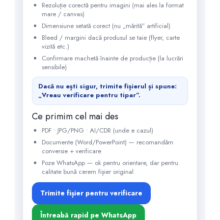
Rezoluție corectă pentru imagini (mai ales la format
mare / canvas)
Dimensiune setată corect (nu „mărită” artificial)
Bleed / margini dacă produsul se taie (flyer, carte
vizită etc.)
Confirmare machetă înainte de producție (la lucrări
sensibile)
Dacă nu ești sigur, trimite fișierul și spune:
„Vreau verificare pentru tipar”.
Ce primim cel mai des
PDF • JPG/PNG • AI/CDR (unde e cazul)
Documente (Word/PowerPoint) — recomandăm
conversie + verificare
Poze WhatsApp — ok pentru orientare, dar pentru
calitate bună cerem fișier original
Trimite fișier pentru verificare
Întreabă rapid pe WhatsApp