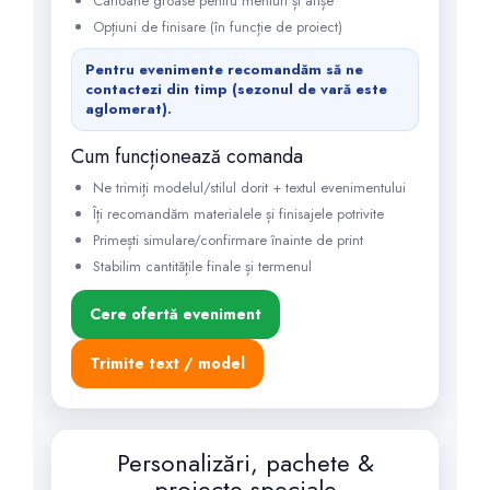
Cartoane groase pentru meniuri și afișe
Opțiuni de finisare (în funcție de proiect)
Pentru evenimente recomandăm să ne
contactezi din timp (sezonul de vară este
aglomerat).
Cum funcționează comanda
Ne trimiți modelul/stilul dorit + textul evenimentului
Îți recomandăm materialele și finisajele potrivite
Primești simulare/confirmare înainte de print
Stabilim cantitățile finale și termenul
Cere ofertă eveniment
Trimite text / model
Personalizări, pachete &
proiecte speciale