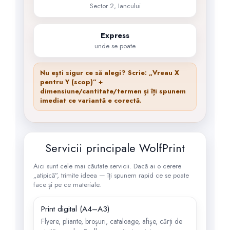
Sector 2, Iancului
Express
unde se poate
Nu ești sigur ce să alegi? Scrie:
„Vreau X
pentru Y (scop)”
+
dimensiune/cantitate/termen și îți spunem
imediat ce variantă e corectă.
Servicii principale WolfPrint
Aici sunt cele mai căutate servicii. Dacă ai o cerere
„atipică”, trimite ideea — îți spunem rapid ce se poate
face și pe ce materiale.
Print digital (A4–A3)
Flyere, pliante, broșuri, cataloage, afișe, cărți de