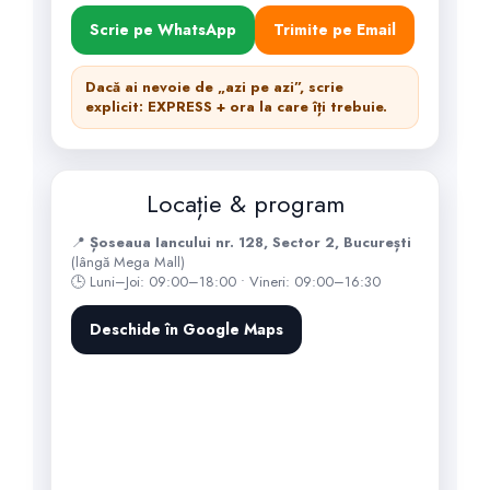
Scrie pe WhatsApp
Trimite pe Email
Dacă ai nevoie de „azi pe azi”, scrie
explicit:
EXPRESS
+ ora la care îți trebuie.
Locație & program
📍
Șoseaua Iancului nr. 128, Sector 2, București
(lângă Mega Mall)
🕒 Luni–Joi: 09:00–18:00 • Vineri: 09:00–16:30
Deschide în Google Maps