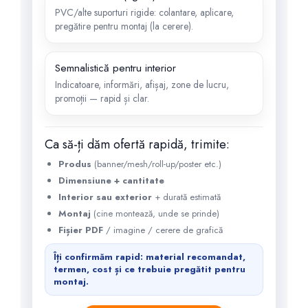
PVC/alte suporturi rigide: colantare, aplicare,
pregătire pentru montaj (la cerere).
Semnalistică pentru interior
Indicatoare, informări, afișaj, zone de lucru,
promoții — rapid și clar.
Ca să-ți dăm ofertă rapidă, trimite:
Produs
(banner/mesh/roll-up/poster etc.)
Dimensiune + cantitate
Interior sau exterior
+ durată estimată
Montaj
(cine montează, unde se prinde)
Fișier PDF
/ imagine / cerere de grafică
Îți confirmăm rapid: material recomandat,
termen, cost și ce trebuie pregătit pentru
montaj.