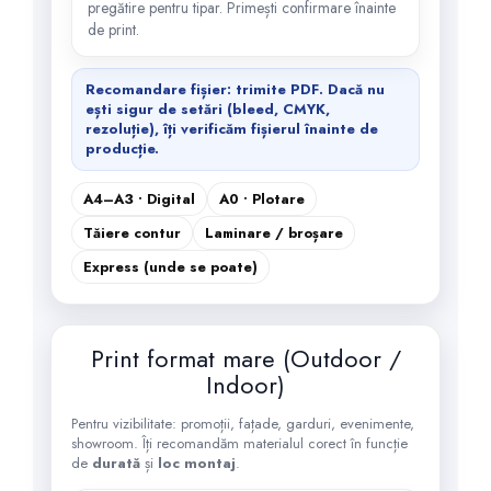
pregătire pentru tipar. Primești confirmare înainte
de print.
Recomandare fișier: trimite
PDF
. Dacă nu
ești sigur de setări (bleed, CMYK,
rezoluție), îți verificăm fișierul înainte de
producție.
A4–A3 • Digital
A0 • Plotare
Tăiere contur
Laminare / broșare
Express (unde se poate)
Print format mare (Outdoor /
Indoor)
Pentru vizibilitate: promoții, fațade, garduri, evenimente,
showroom. Îți recomandăm materialul corect în funcție
de
durată
și
loc montaj
.