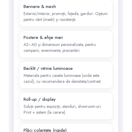
Bannere & mesh
Exterior/interior, promoții, fațade, garduri. Opțiuni
pentru vânt (mesh) și rezistență.
Postere & afișe mari
A2–A0 și dimensiuni personalizate, pentru
campanii, evenimente, prezentări.
Backlit / vitrine luminoase
Materiale pentru casete luminoase (unde este
cazul), cu recomandare de densitate/contrast.
Roll-up / display
Soluții pentru expoziții, standuri, showroom-uri.
Print + sistem (la cerere).
Plăci colantate (rigide)