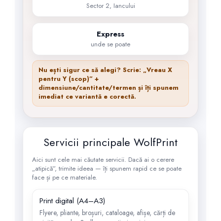
Sector 2, Iancului
Express
unde se poate
Nu ești sigur ce să alegi? Scrie:
„Vreau X
pentru Y (scop)”
+
dimensiune/cantitate/termen și îți spunem
imediat ce variantă e corectă.
Servicii principale WolfPrint
Aici sunt cele mai căutate servicii. Dacă ai o cerere
„atipică”, trimite ideea — îți spunem rapid ce se poate
face și pe ce materiale.
Print digital (A4–A3)
Flyere, pliante, broșuri, cataloage, afișe, cărți de