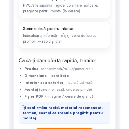
PVC/alte suporturi rigide: colantare, aplicare,
pregătire pentru montaj (la cerere).
Semnalistică pentru interior
Indicatoare, informări, afișaj, zone de lucru,
promoții — rapid și clar.
Ca să-ți dăm ofertă rapidă, trimite:
Produs
(banner/mesh/roll-up/poster etc.)
Dimensiune + cantitate
Interior sau exterior
+ durată estimată
Montaj
(cine montează, unde se prinde)
Fișier PDF
/ imagine / cerere de grafică
Îți confirmăm rapid: material recomandat,
termen, cost și ce trebuie pregătit pentru
montaj.