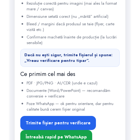
Rezoluție corectă pentru imagini (mai ales la format
mare / canvas)
Dimensiune setată corect (nu „mărită” artificial)
Bleed / margini dacă produsul se taie (flyer, carte
vizită etc.)
Confirmare machetă înainte de producție (la lucrări
sensibile)
Dacă nu ești sigur, trimite fișierul și spune:
„Vreau verificare pentru tipar”.
Ce primim cel mai des
PDF • JPG/PNG • AI/CDR (unde e cazul)
Documente (Word/PowerPoint) — recomandăm
conversie + verificare
Poze WhatsApp — ok pentru orientare, dar pentru
calitate bună cerem fișier original
Trimite fișier pentru verificare
Întreabă rapid pe WhatsApp