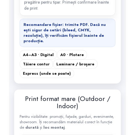
pregătire pentru tipar. Primești confirmare înainte
de print.
Recomandare fișier: trimite
PDF
. Dacă nu
ești sigur de setări (bleed, CMYK,
rezoluție), îți verificăm fișierul înainte de
producție.
A4–A3 • Digital
A0 • Plotare
Tăiere contur
Laminare / broșare
Express (unde se poate)
Print format mare (Outdoor /
Indoor)
Pentru vizibilitate: promoții, fațade, garduri, evenimente,
showroom. Îți recomandăm materialul corect în funcție
de
durată
și
loc montaj
.