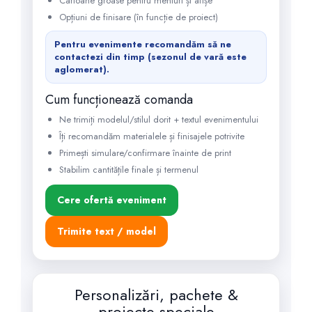
Cartoane groase pentru meniuri și afișe
Opțiuni de finisare (în funcție de proiect)
Pentru evenimente recomandăm să ne
contactezi din timp (sezonul de vară este
aglomerat).
Cum funcționează comanda
Ne trimiți modelul/stilul dorit + textul evenimentului
Îți recomandăm materialele și finisajele potrivite
Primești simulare/confirmare înainte de print
Stabilim cantitățile finale și termenul
Cere ofertă eveniment
Trimite text / model
Personalizări, pachete &
proiecte speciale