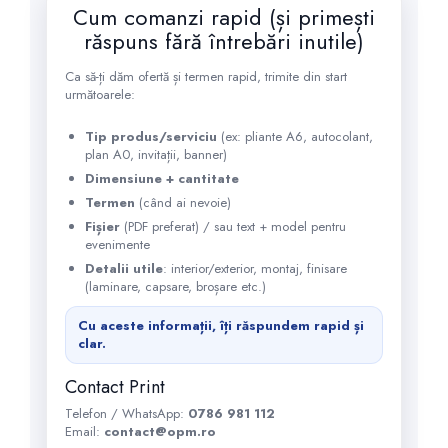
Cum comanzi rapid (și primești
răspuns fără întrebări inutile)
Ca să-ți dăm ofertă și termen rapid, trimite din start
următoarele:
Tip produs/serviciu
(ex: pliante A6, autocolant,
plan A0, invitații, banner)
Dimensiune + cantitate
Termen
(când ai nevoie)
Fișier
(PDF preferat) / sau text + model pentru
evenimente
Detalii utile
: interior/exterior, montaj, finisare
(laminare, capsare, broșare etc.)
Cu aceste informații, îți răspundem rapid și
clar.
Contact Print
Telefon / WhatsApp:
0786 981 112
Email:
contact@opm.ro