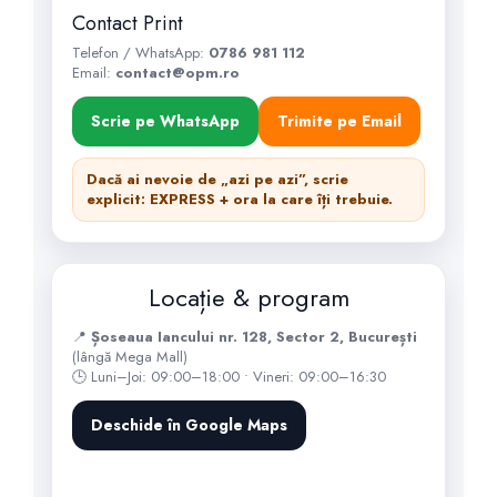
Contact Print
Telefon / WhatsApp:
0786 981 112
Email:
contact@opm.ro
Scrie pe WhatsApp
Trimite pe Email
Dacă ai nevoie de „azi pe azi”, scrie
explicit:
EXPRESS
+ ora la care îți trebuie.
Locație & program
📍
Șoseaua Iancului nr. 128, Sector 2, București
(lângă Mega Mall)
🕒 Luni–Joi: 09:00–18:00 • Vineri: 09:00–16:30
Deschide în Google Maps