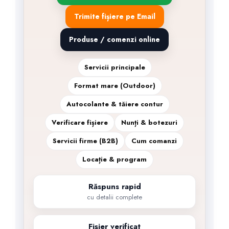
Trimite fișiere pe Email
Produse / comenzi online
Servicii principale
Format mare (Outdoor)
Autocolante & tăiere contur
Verificare fișiere
Nunți & botezuri
Servicii firme (B2B)
Cum comanzi
Locație & program
Răspuns rapid
cu detalii complete
Fișier verificat