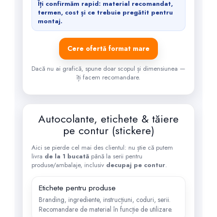
Îți confirmăm rapid: material recomandat,
termen, cost și ce trebuie pregătit pentru
montaj.
Cere ofertă format mare
Dacă nu ai grafică, spune doar scopul și dimensiunea —
îți facem recomandare.
Autocolante, etichete & tăiere
pe contur (stickere)
Aici se pierde cel mai des clientul: nu știe că putem
livra
de la 1 bucată
până la serii pentru
produse/ambalaje, inclusiv
decupaj pe contur
.
Etichete pentru produse
Branding, ingrediente, instrucțiuni, coduri, serii.
Recomandare de material în funcție de utilizare.