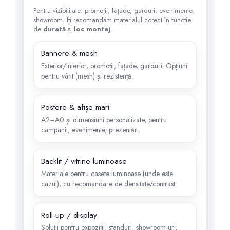
Pentru vizibilitate: promoții, fațade, garduri, evenimente,
showroom. Îți recomandăm materialul corect în funcție
de
durată
și
loc montaj
.
Bannere & mesh
Exterior/interior, promoții, fațade, garduri. Opțiuni
pentru vânt (mesh) și rezistență.
Postere & afișe mari
A2–A0 și dimensiuni personalizate, pentru
campanii, evenimente, prezentări.
Backlit / vitrine luminoase
Materiale pentru casete luminoase (unde este
cazul), cu recomandare de densitate/contrast.
Roll-up / display
Soluții pentru expoziții, standuri, showroom-uri.