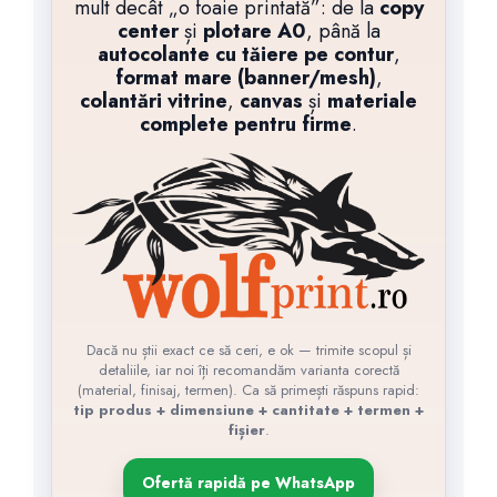
mult decât „o foaie printată”: de la
copy
center
și
plotare A0
, până la
autocolante cu tăiere pe contur
,
format mare (banner/mesh)
,
colantări vitrine
,
canvas
și
materiale
complete pentru firme
.
Dacă nu știi exact ce să ceri, e ok — trimite scopul și
detaliile, iar noi îți recomandăm varianta corectă
(material, finisaj, termen). Ca să primești răspuns rapid:
tip produs + dimensiune + cantitate + termen +
fișier
.
Ofertă rapidă pe WhatsApp