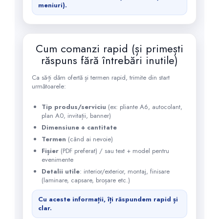
meniuri).
Cum comanzi rapid (și primești
răspuns fără întrebări inutile)
Ca să-ți dăm ofertă și termen rapid, trimite din start
următoarele:
Tip produs/serviciu
(ex: pliante A6, autocolant,
plan A0, invitații, banner)
Dimensiune + cantitate
Termen
(când ai nevoie)
Fișier
(PDF preferat) / sau text + model pentru
evenimente
Detalii utile
: interior/exterior, montaj, finisare
(laminare, capsare, broșare etc.)
Cu aceste informații, îți răspundem rapid și
clar.