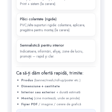
Print + sistem (la cerere).
Plăci colantate (rigide)
PVC/alte suporturi rigide: colantare, aplicare,
pregătire pentru montaj (la cerere).
Semnalistică pentru interior
Indicatoare, informări, afișaj, zone de lucru,
promoții — rapid și clar.
Ca să-ți dăm ofertă rapidă, trimite:
Produs
(banner/mesh/roll-up/poster etc.)
Dimensiune + cantitate
Interior sau exterior
+ durată estimată
Montaj
(cine montează, unde se prinde)
Fișier PDF
/ imagine / cerere de grafică