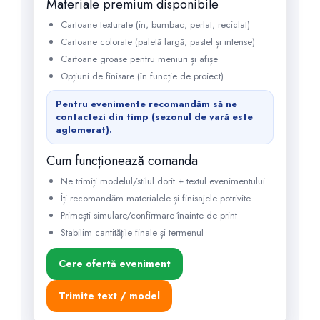
Materiale premium disponibile
Cartoane texturate (in, bumbac, perlat, reciclat)
Cartoane colorate (paletă largă, pastel și intense)
Cartoane groase pentru meniuri și afișe
Opțiuni de finisare (în funcție de proiect)
Pentru evenimente recomandăm să ne
contactezi din timp (sezonul de vară este
aglomerat).
Cum funcționează comanda
Ne trimiți modelul/stilul dorit + textul evenimentului
Îți recomandăm materialele și finisajele potrivite
Primești simulare/confirmare înainte de print
Stabilim cantitățile finale și termenul
Cere ofertă eveniment
Trimite text / model