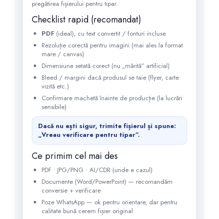
pregătirea fișierului pentru tipar.
Checklist rapid (recomandat)
PDF
(ideal), cu text convertit / fonturi incluse
Rezoluție corectă pentru imagini (mai ales la format
mare / canvas)
Dimensiune setată corect (nu „mărită” artificial)
Bleed / margini dacă produsul se taie (flyer, carte
vizită etc.)
Confirmare machetă înainte de producție (la lucrări
sensibile)
Dacă nu ești sigur, trimite fișierul și spune:
„Vreau verificare pentru tipar”.
Ce primim cel mai des
PDF • JPG/PNG • AI/CDR (unde e cazul)
Documente (Word/PowerPoint) — recomandăm
conversie + verificare
Poze WhatsApp — ok pentru orientare, dar pentru
calitate bună cerem fișier original