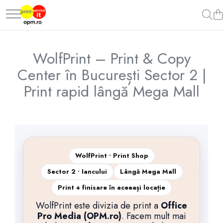
Printare Foto & Digital
Cărți de Vizită & Identitate Vizuală
Flyere, Pliante & Broșuri
Bannere, rollup-uri & Signalistică
Tablouri Canvas & Produse Personalizate
Textile Personalizate
Echipamente IT si electronice
Invitații & Mărturii Personalizate
Servicii Tipografie
Print digital A4/A3 color & alb-
Cărți de vizită simple și premium
Flyere, pliante & broșuri
Rollup-uri și Popup-uri
Tablouri pe canvas & postere
Tricouri, hanorace & șepci
Calculatoare & servere
Plicuri de Bani & Mărturii
Copertare Lucrări Academice
WolfPrint – Print & Copy
negru
artistice
personalizate
Laptop & notebook
Center în București Sector 2 |
Printare fotografii premium
Monitoare si ecrane
Print rapid lângă Mega Mall
WolfPrint • Print Shop
Sector 2 • Iancului
Lângă Mega Mall
Print + finisare în aceeași locație
WolfPrint este divizia de print a
Office
Pro Media (OPM.ro)
. Facem mult mai