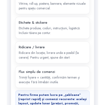
Vitrine, roll-up, postere, bannere, elemente vizuale
pentru spațiu comercial.
Etichete & stickere
Etichete produse, coduri, instrucțiuni, logistică.
Inclusiv tăiere pe contur.
Ridicare / livrare
Ridicare din locație; livrare unde e posibil (la
cerere). Pentru urgent, spune din start.
Flux simplu de comenzi
Trimiți fișiere + cantități, confirmăm termen și
execuție. Fără întrebări inutile.
Pentru firme putem lucra pe „șabloane”
(reprint rapid) și comenzi recurente: același
layout, update lunar (prețuri, promoții,