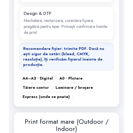
Design & DTP
Machetare, vectorizare, corectare fișiere,
pregătire pentru tipar. Primești confirmare înainte
de print.
Recomandare fișier: trimite
PDF
. Dacă nu
ești sigur de setări (bleed, CMYK,
rezoluție), îți verificăm fișierul înainte de
producție.
A4–A3 • Digital
A0 • Plotare
Tăiere contur
Laminare / broșare
Express (unde se poate)
Print format mare (Outdoor /
Indoor)