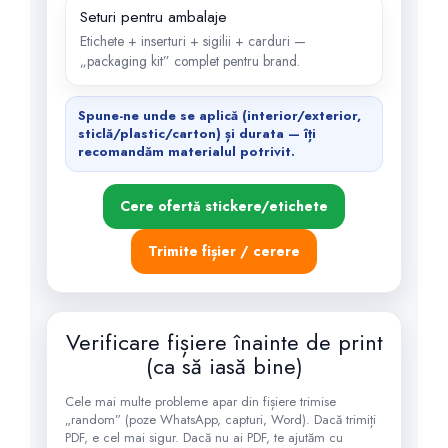
Seturi pentru ambalaje
Etichete + inserturi + sigilii + carduri —
„packaging kit” complet pentru brand.
Spune-ne
unde se aplică
(interior/exterior,
sticlă/plastic/carton) și
durata
— îți
recomandăm materialul potrivit.
Cere ofertă stickere/etichete
Trimite fișier / cerere
Verificare fișiere înainte de print
(ca să iasă bine)
Cele mai multe probleme apar din fișiere trimise
„random” (poze WhatsApp, capturi, Word). Dacă trimiți
PDF, e cel mai sigur. Dacă nu ai PDF, te ajutăm cu